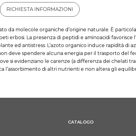
RICHIESTA INFORMAZIONI
 da molecole organiche d’origine naturale. È particolar
peti erbosi.
La presenza di peptidi e aminoacidi favorisce 
ante ed antistress. L’azoto organico induce rapidità di azio
a non deve spendere alcuna energia per il trasporto del fer
e si evidenziano le carenze (a differenza dei chelati tradi
a l’assorbimento di altri nutrienti e non altera gli equilib
CATALOGO