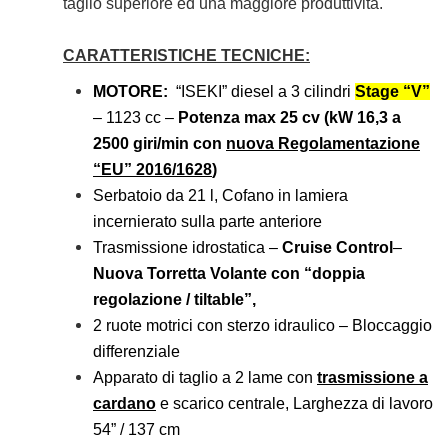
taglio superiore ed una maggiore produttività.
CARATTERISTICHE TECNICHE:
MOTORE:
“ISEKI” diesel a 3 cilindri
Stage “V”
– 1123 cc –
Potenza max 25 cv (kW 16,3 a
2500 giri/min con
nuova Regolamentazione
“EU” 2016/1628
)
Serbatoio da 21 l, Cofano in lamiera
incernierato sulla parte anteriore
Trasmissione idrostatica –
Cruise Control
–
Nuova Torretta Volante con “doppia
regolazione / tiltable”,
2 ruote motrici con sterzo idraulico – Bloccaggio
differenziale
Apparato di taglio a 2 lame con
trasmissione a
cardano
e scarico centrale, Larghezza di lavoro
54” / 137 cm