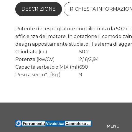
DESCRIZIONE
RICHIESTA INFORMAZION
Potente decespugliatore con cilindrata da 50.2cc 
efficienza del motore. In dotazione il comodo zai
design appositamente studiato. Il sistema di agga
Cilindrata (cc)
50.2
Potenza (kw/CV)
2,16/2,94
Capacità serbatoio MIX (ml)
690
Peso a secco*1 (Kg.)
9
MENU