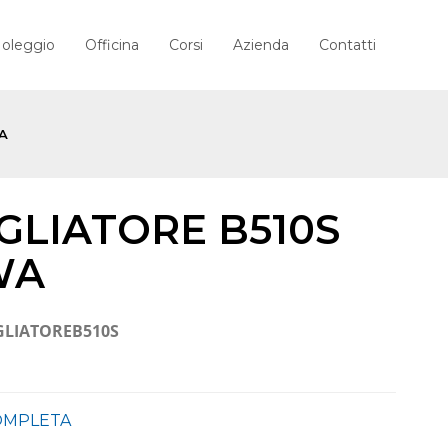
oleggio
Officina
Corsi
Azienda
Contatti
A
GLIATORE B510S
WA
GLIATOREB510S
COMPLETA