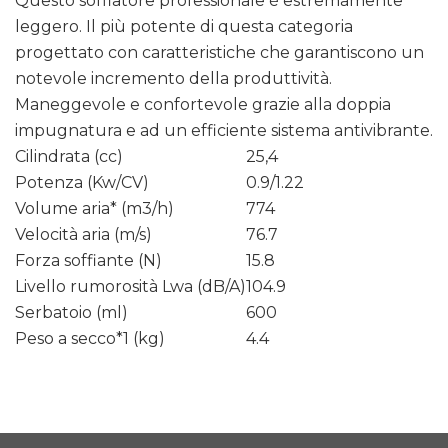
Questo soffiatore professionale è estremamente
leggero. Il più potente di questa categoria
progettato con caratteristiche che garantiscono un
notevole incremento della produttività.
Maneggevole e confortevole grazie alla doppia
impugnatura e ad un efficiente sistema antivibrante.
Cilindrata (cc)
25,4
Potenza (Kw/CV)
0.9/1.22
Volume aria* (m3/h)
774
Velocità aria (m/s)
76.7
Forza soffiante (N)
15.8
Livello rumorosità Lwa (dB/A)
104.9
Serbatoio (ml)
600
Peso a secco*1 (kg)
4.4