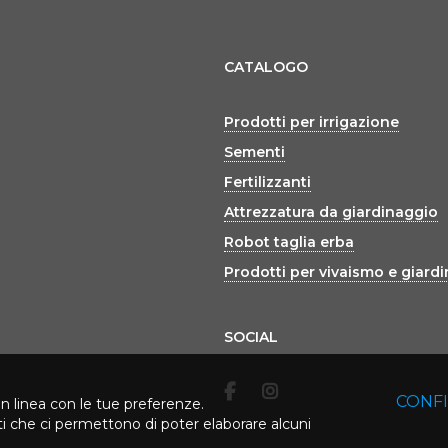
CATALOGO
Prodotti per irrigazione
Sementi
Fertilizzanti
Attrezzatura da giardinaggio
Robot taglia erba
Prodotti per vivaismo e giard
SOCIAL
CONF
in linea con le tue preferenze.
rti che ci permettono di poter elaborare alcuni