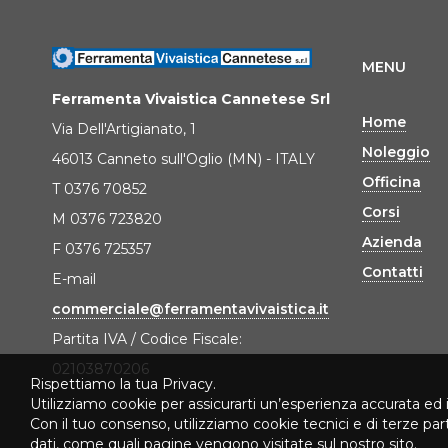
MENU
Ferramenta Vivaistica Cannetese Srl
Home
Via Dell'Artigianato, 1
Noleggio
46013 Canneto sull'Oglio (MN) - ITALY
Officina
T 0376 70852
Corsi
M 0376 723820
Azienda
F 0376 725357
Contatti
E-mail
commerciale@ferramentavivaistica.it
Partita IVA / Codice Fiscale:
02103870206
Rispettiamo la tua Privacy.
Utilizziamo cookie per assicurarti un’esperienza accurata ed 
Con il tuo consenso, utilizziamo cookie tecnici e di terze pa
dati, come quali pagine vengono visitate sul nostro sito.