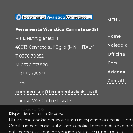
MENU
Ferramenta Vivaistica Cannetese Srl
Home
Via Dell'Artigianato, 1
Noleggio
46013 Canneto sull'Oglio (MN) - ITALY
Officina
T 0376 70852
Corsi
M 0376 723820
Azienda
F 0376 725357
Contatti
E-mail
commerciale@ferramentavivaistica.it
Partita IVA / Codice Fiscale:
02103870206
Rispettiamo la tua Privacy.
Utilizziamo cookie per assicurarti un’esperienza accurata ed 
Con il tuo consenso, utilizziamo cookie tecnici e di terze pa
dati, come quali pagine vengono visitate sul nostro sito.