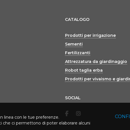
CATALOGO
Prodotti per irrigazione
Sementi
Fertilizzanti
Attrezzatura da giardinaggio
Robot taglia erba
Prodotti per vivaismo e giard
SOCIAL
CONF
in linea con le tue preferenze.
rti che ci permettono di poter elaborare alcuni