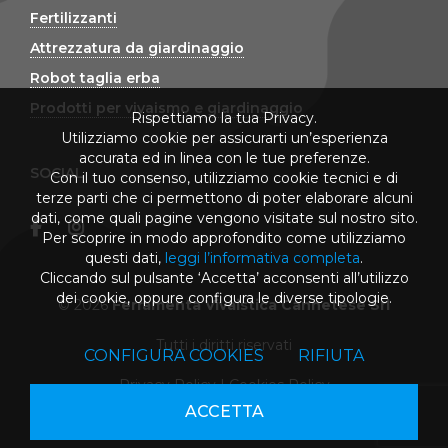
Fertilizzanti
Attrezzatura da giardinaggio
Robot taglia erba
Prodotti per vivaismo e giardinaggio
Rispettiamo la tua Privacy.
Utilizziamo cookie per assicurarti un’esperienza
accurata ed in linea con le tue preferenze.
SOCIAL
Con il tuo consenso, utilizziamo cookie tecnici e di
terze parti che ci permettono di poter elaborare alcuni
dati, come quali pagine vengono visitate sul nostro sito.
Per scoprire in modo approfondito come utilizziamo
questi dati,
leggi l’informativa completa
.
Cliccando sul pulsante ‘Accetta’ acconsenti all’utilizzo
dei cookie, oppure configura le diverse tipologie.
© 2026
Ferramenta Vivaistica Cannetese Srl
Tutti i diritti riservati
CONFIGURA COOKIES
RIFIUTA
Privacy Policy
|
Cookies Policy
ACCETTA
powered by