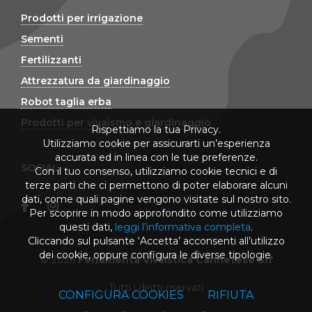
Prodotti per irrigazione
Sementi
Fertilizzanti
Attrezzatura da giardinaggio
Robot taglia erba
Prodotti per vivaismo e giardinaggio
Rispettiamo la tua Privacy.
Utilizziamo cookie per assicurarti un’esperienza
accurata ed in linea con le tue preferenze.
SOCIAL
Con il tuo consenso, utilizziamo cookie tecnici e di
terze parti che ci permettono di poter elaborare alcuni
dati, come quali pagine vengono visitate sul nostro sito.
Per scoprire in modo approfondito come utilizziamo
questi dati,
leggi l’informativa completa
.
Cliccando sul pulsante ‘Accetta’ acconsenti all’utilizzo
dei cookie, oppure configura le diverse tipologie.
© 2026
Ferramenta Vivaistica Cannetese Srl
Tutti i diritti riservati
CONFIGURA COOKIES
RIFIUTA