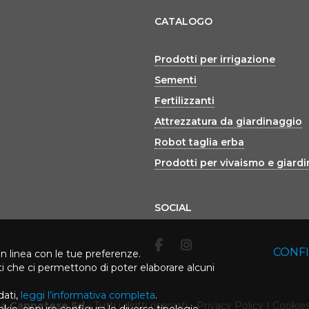
CATALOGO
Prodotti per irrigazione
Sementi
Fertilizzanti
Attrezzatura da giardinaggio
Robot taglia erba
Prodotti per vivaismo e giard
SOCIAL
CONF
in linea con le tue preferenze.
rti che ci permettono di poter elaborare alcuni
dati,
leggi l’informativa completa
.
ca Cannetese Srl
-
Tutti i diritti riservati
-
Privacy Policy
|
Cookies