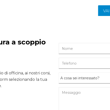
VA
ura a scoppio
 di officina, ai nostri corsi,
form selezionando la tua
.