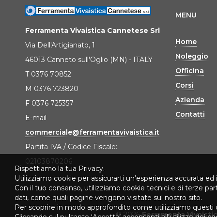
MENU
Ferramenta Vivaistica Cannetese Srl
Home
Via Dell'Artigianato, 1
Noleggio
46013 Canneto sull'Oglio (MN) - ITALY
Officina
T 0376 70852
Corsi
M 0376 723820
Azienda
F 0376 725357
Contatti
E-mail
commerciale@ferramentavivaistica.it
Partita IVA / Codice Fiscale:
02103870206
Rispettiamo la tua Privacy.
Utilizziamo cookie per assicurarti un’esperienza accurata ed 
Con il tuo consenso, utilizziamo cookie tecnici e di terze pa
dati, come quali pagine vengono visitate sul nostro sito.
Per scoprire in modo approfondito come utilizziamo questi 
© 2026
Ferramenta Vivaisti