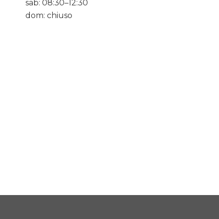
sab: 08:30–12:30
dom: chiuso