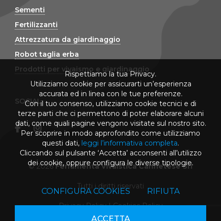
Sementi
Fertilizzanti
Attrezzatura da giardinaggio
Robot taglia erba
Prodotti per vivaismo e giardinaggio
Rispettiamo la tua Privacy.
Utilizziamo cookie per assicurarti un’esperienza
accurata ed in linea con le tue preferenze.
SOCIAL
Con il tuo consenso, utilizziamo cookie tecnici e di
terze parti che ci permettono di poter elaborare alcuni
dati, come quali pagine vengono visitate sul nostro sito.
Per scoprire in modo approfondito come utilizziamo
questi dati,
leggi l’informativa completa
.
Cliccando sul pulsante ‘Accetta’ acconsenti all’utilizzo
dei cookie, oppure configura le diverse tipologie.
© 2026
Ferramenta Vivaistica Cannetese Srl
Tutti i diritti riservati
CONFIGURA COOKIES
RIFIUTA
Privacy Policy
|
Cookies Policy
ACCETTA