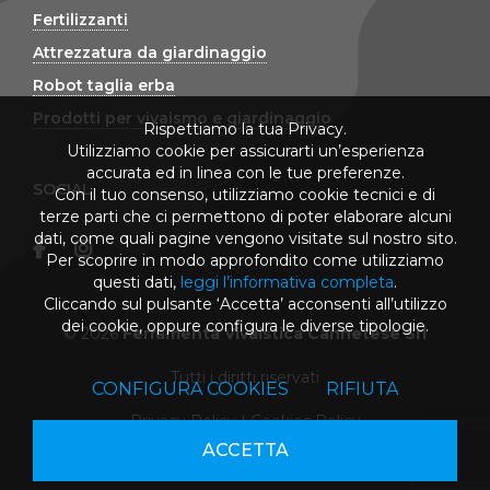
Fertilizzanti
Attrezzatura da giardinaggio
Robot taglia erba
Prodotti per vivaismo e giardinaggio
Rispettiamo la tua Privacy.
Utilizziamo cookie per assicurarti un’esperienza
accurata ed in linea con le tue preferenze.
SOCIAL
Con il tuo consenso, utilizziamo cookie tecnici e di
terze parti che ci permettono di poter elaborare alcuni
dati, come quali pagine vengono visitate sul nostro sito.
Per scoprire in modo approfondito come utilizziamo
questi dati,
leggi l’informativa completa
.
Cliccando sul pulsante ‘Accetta’ acconsenti all’utilizzo
dei cookie, oppure configura le diverse tipologie.
© 2026
Ferramenta Vivaistica Cannetese Srl
Tutti i diritti riservati
CONFIGURA COOKIES
RIFIUTA
Privacy Policy
|
Cookies Policy
ACCETTA
powered by