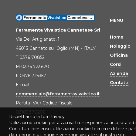
MENU
Ferramenta Vivaistica Cannetese Srl
Home
Via Dell'Artigianato, 1
Noleggio
46013 Canneto sull'Oglio (MN) - ITALY
Officina
T 0376 70852
Corsi
M 0376 723820
Azienda
F 0376 725357
Contatti
E-mail
commerciale@ferramentavivaistica.it
Partita IVA / Codice Fiscale:
02103870206
Rispettiamo la tua Privacy.
Utilizziamo cookie per assicurarti un’esperienza accurata ed 
Con il tuo consenso, utilizziamo cookie tecnici e di terze pa
dati, come quali pagine vengono visitate sul nostro sito.