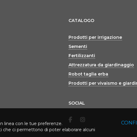
CATALOGO
Prodotti per irrigazione
Sementi
Fertilizzanti
Attrezzatura da giardinaggio
Robot taglia erba
Prodotti per vivaismo e giard
SOCIAL
CONF
in linea con le tue preferenze.
rti che ci permettono di poter elaborare alcuni