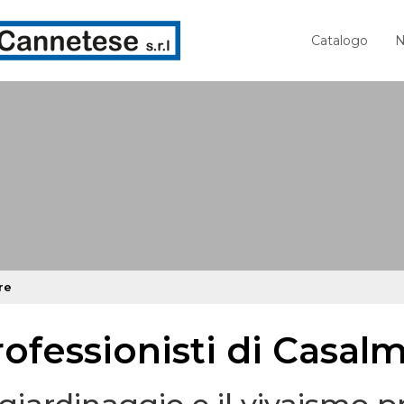
Catalogo
N
re
rofessionisti di Casal