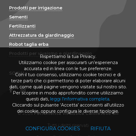
Prodotti per irrigazione
Sementi
Fertilizzanti
Attrezzatura da giardinaggio
Robot taglia erba
Prodotti per vivaismo e giardinaggio
Rispettiamo la tua Privacy.
Utilizziamo cookie per assicurarti un’esperienza
accurata ed in linea con le tue preferenze.
SOCIAL
Con il tuo consenso, utilizziamo cookie tecnici e di
terze parti che ci permettono di poter elaborare alcuni
dati, come quali pagine vengono visitate sul nostro sito.
Per scoprire in modo approfondito come utilizziamo
questi dati,
leggi l’informativa completa
.
Cliccando sul pulsante ‘Accetta’ acconsenti all’utilizzo
dei cookie, oppure configura le diverse tipologie.
© 2026
Ferramenta Vivaistica Cannetese Srl
Tutti i diritti riservati
CONFIGURA COOKIES
RIFIUTA