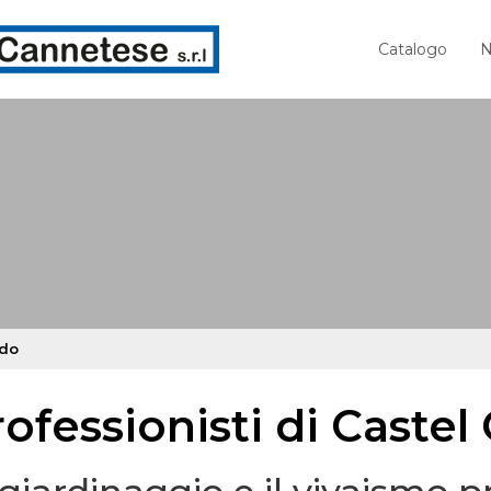
Catalogo
N
edo
ofessionisti di Castel