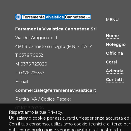
MENU
Ferramenta Vivaistica Cannetese Srl
Home
Via Dell'Artigianato, 1
Noleggio
46013 Canneto sull'Oglio (MN) - ITALY
Officina
T 0376 70852
Corsi
M 0376 723820
Azienda
F 0376 725357
Contatti
E-mail
commerciale@ferramentavivaistica.it
Partita IVA / Codice Fiscale:
02103870206
Rispettiamo la tua Privacy.
Utilizziamo cookie per assicurarti un’esperienza accurata ed 
Con il tuo consenso, utilizziamo cookie tecnici e di terze pa
dati, come quali pagine vengono visitate sul nostro sito.