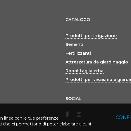
CATALOGO
Prodotti per irrigazione
Sementi
Fertilizzanti
Attrezzatura da giardinaggio
Robot taglia erba
Prodotti per vivaismo e giard
SOCIAL
CONF
in linea con le tue preferenze.
rti che ci permettono di poter elaborare alcuni