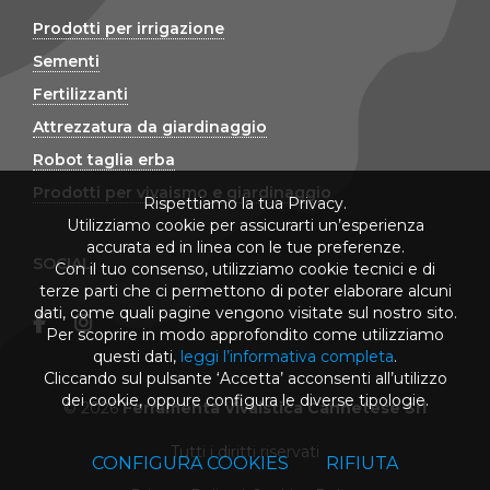
Prodotti per irrigazione
Sementi
Fertilizzanti
Attrezzatura da giardinaggio
Robot taglia erba
Prodotti per vivaismo e giardinaggio
Rispettiamo la tua Privacy.
Utilizziamo cookie per assicurarti un’esperienza
accurata ed in linea con le tue preferenze.
SOCIAL
Con il tuo consenso, utilizziamo cookie tecnici e di
terze parti che ci permettono di poter elaborare alcuni
dati, come quali pagine vengono visitate sul nostro sito.
Per scoprire in modo approfondito come utilizziamo
questi dati,
leggi l’informativa completa
.
Cliccando sul pulsante ‘Accetta’ acconsenti all’utilizzo
dei cookie, oppure configura le diverse tipologie.
© 2026
Ferramenta Vivaistica Cannetese Srl
Tutti i diritti riservati
CONFIGURA COOKIES
RIFIUTA