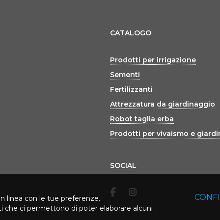
CATALOGO
Prodotti per irrigazione
Sementi
Fertilizzanti
Attrezzatura da giardinaggio
Robot taglia erba
Prodotti per vivaismo e giard
SOCIAL
CONF
in linea con le tue preferenze.
rti che ci permettono di poter elaborare alcuni