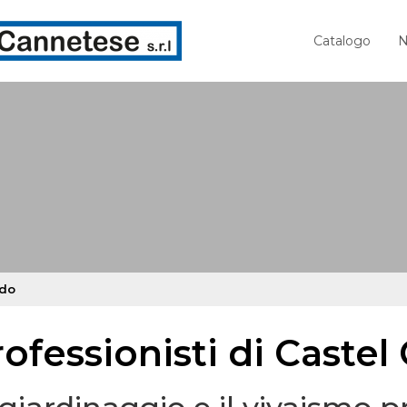
Catalogo
N
edo
ofessionisti di Castel