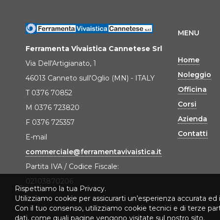
MENU
Ferramenta Vivaistica Cannetese Srl
Home
Via Dell'Artigianato, 1
Noleggio
46013 Canneto sull'Oglio (MN) - ITALY
Officina
T 0376 70852
Corsi
M 0376 723820
Azienda
F 0376 725357
Contatti
E-mail
commerciale@ferramentavivaistica.it
Partita IVA / Codice Fiscale:
02103870206
Rispettiamo la tua Privacy.
Utilizziamo cookie per assicurarti un’esperienza accurata ed 
Con il tuo consenso, utilizziamo cookie tecnici e di terze pa
dati, come quali pagine vengono visitate sul nostro sito.