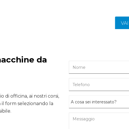
VA
macchine da
 di officina, ai nostri corsi,
il form selezionando la
ibile.