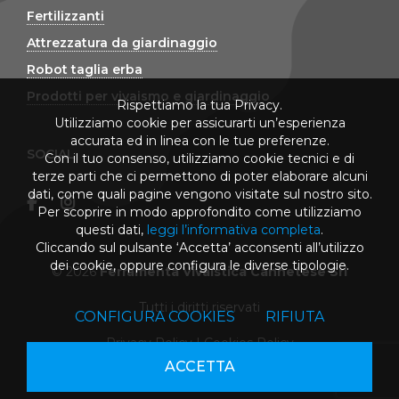
Fertilizzanti
Attrezzatura da giardinaggio
Robot taglia erba
Prodotti per vivaismo e giardinaggio
Rispettiamo la tua Privacy.
Utilizziamo cookie per assicurarti un’esperienza
accurata ed in linea con le tue preferenze.
SOCIAL
Con il tuo consenso, utilizziamo cookie tecnici e di
terze parti che ci permettono di poter elaborare alcuni
dati, come quali pagine vengono visitate sul nostro sito.
Per scoprire in modo approfondito come utilizziamo
questi dati,
leggi l’informativa completa
.
Cliccando sul pulsante ‘Accetta’ acconsenti all’utilizzo
dei cookie, oppure configura le diverse tipologie.
© 2026
Ferramenta Vivaistica Cannetese Srl
Tutti i diritti riservati
CONFIGURA COOKIES
RIFIUTA
Privacy Policy
|
Cookies Policy
ACCETTA
powered by