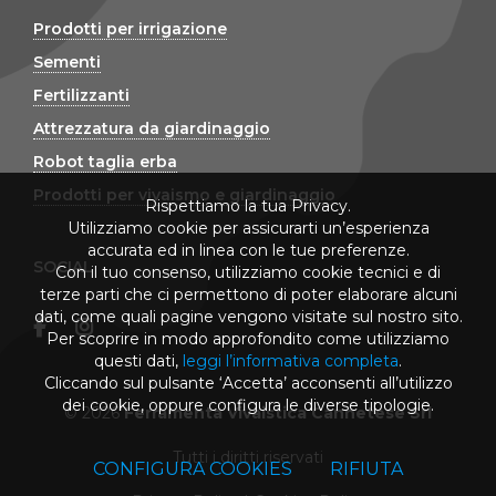
Prodotti per irrigazione
Sementi
Fertilizzanti
Attrezzatura da giardinaggio
Robot taglia erba
Prodotti per vivaismo e giardinaggio
Rispettiamo la tua Privacy.
Utilizziamo cookie per assicurarti un’esperienza
accurata ed in linea con le tue preferenze.
SOCIAL
Con il tuo consenso, utilizziamo cookie tecnici e di
terze parti che ci permettono di poter elaborare alcuni
dati, come quali pagine vengono visitate sul nostro sito.
Per scoprire in modo approfondito come utilizziamo
questi dati,
leggi l’informativa completa
.
Cliccando sul pulsante ‘Accetta’ acconsenti all’utilizzo
dei cookie, oppure configura le diverse tipologie.
© 2026
Ferramenta Vivaistica Cannetese Srl
Tutti i diritti riservati
CONFIGURA COOKIES
RIFIUTA