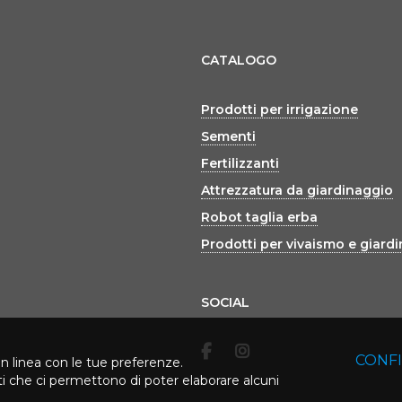
CATALOGO
Prodotti per irrigazione
Sementi
Fertilizzanti
Attrezzatura da giardinaggio
Robot taglia erba
Prodotti per vivaismo e giard
SOCIAL
CONF
in linea con le tue preferenze.
rti che ci permettono di poter elaborare alcuni