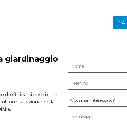
VA
da giardinaggio
 di officina, ai nostri corsi,
 il form selezionando la
ibile.