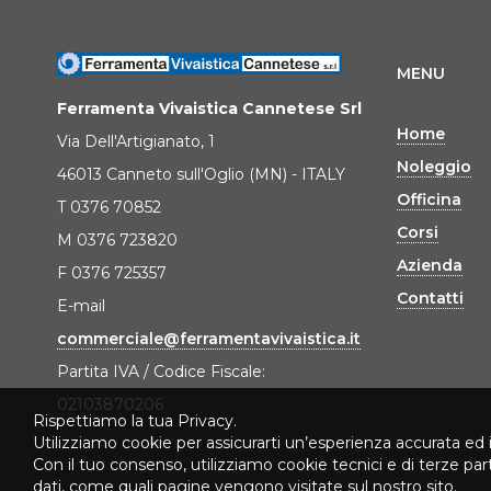
MENU
Ferramenta Vivaistica Cannetese Srl
Home
Via Dell'Artigianato, 1
Noleggio
46013 Canneto sull'Oglio (MN) - ITALY
Officina
T 0376 70852
Corsi
M 0376 723820
Azienda
F 0376 725357
Contatti
E-mail
commerciale@ferramentavivaistica.it
Partita IVA / Codice Fiscale:
02103870206
Rispettiamo la tua Privacy.
Utilizziamo cookie per assicurarti un’esperienza accurata ed 
Con il tuo consenso, utilizziamo cookie tecnici e di terze pa
dati, come quali pagine vengono visitate sul nostro sito.