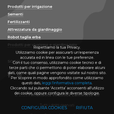
Prodotti per irrigazione
Sementi
Fertilizzanti
Attrezzatura da giardinaggio
Robot taglia erba
Prodotti per vivaismo e giardinaggio
Rispettiamo la tua Privacy.
Utilizziamo cookie per assicurarti un’esperienza
accurata ed in linea con le tue preferenze.
SOCIAL
Con il tuo consenso, utilizziamo cookie tecnici e di
terze parti che ci permettono di poter elaborare alcuni
dati, come quali pagine vengono visitate sul nostro sito.
Per scoprire in modo approfondito come utilizziamo
questi dati,
leggi l’informativa completa
.
Cliccando sul pulsante ‘Accetta’ acconsenti all’utilizzo
dei cookie, oppure configura le diverse tipologie.
© 2026
Ferramenta Vivaistica Cannetese Srl
Tutti i diritti riservati
CONFIGURA COOKIES
RIFIUTA