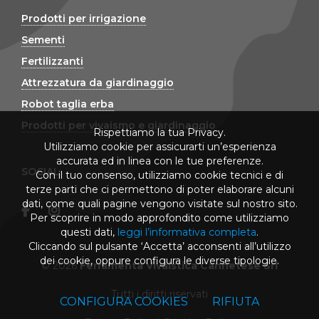
Prodotti per irrigazione
Sementi
Fertilizzanti
Attrezzatura da giardinaggio
Robot taglia erba
Prodotti per vivaismo e giardinaggio
Rispettiamo la tua Privacy.
Utilizziamo cookie per assicurarti un’esperienza
accurata ed in linea con le tue preferenze.
SOCIAL
Con il tuo consenso, utilizziamo cookie tecnici e di
terze parti che ci permettono di poter elaborare alcuni
dati, come quali pagine vengono visitate sul nostro sito.
Per scoprire in modo approfondito come utilizziamo
questi dati,
leggi l’informativa completa
.
Cliccando sul pulsante ‘Accetta’ acconsenti all’utilizzo
dei cookie, oppure configura le diverse tipologie.
© 2026
Ferramenta Vivaistica Cannetese Srl
Tutti i diritti riservati
CONFIGURA COOKIES
RIFIUTA