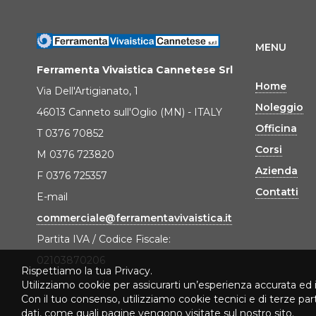
MENU
Ferramenta Vivaistica Cannetese Srl
Home
Via Dell'Artigianato, 1
Noleggio
46013 Canneto sull'Oglio (MN) - ITALY
Officina
T 0376 70852
Corsi
M 0376 723820
Azienda
F 0376 725357
Contatti
E-mail
commerciale@ferramentavivaistica.it
Partita IVA / Codice Fiscale:
02103870206
Rispettiamo la tua Privacy.
Utilizziamo cookie per assicurarti un’esperienza accurata ed 
Con il tuo consenso, utilizziamo cookie tecnici e di terze pa
dati, come quali pagine vengono visitate sul nostro sito.