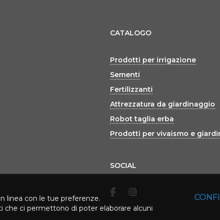
CATALOGO
Prodotti per irrigazione
Sementi
Fertilizzanti
Attrezzatura da giardinaggio
Robot taglia erba
Prodotti per vivaismo e giard
SOCIAL
CONF
in linea con le tue preferenze.
rti che ci permettono di poter elaborare alcuni