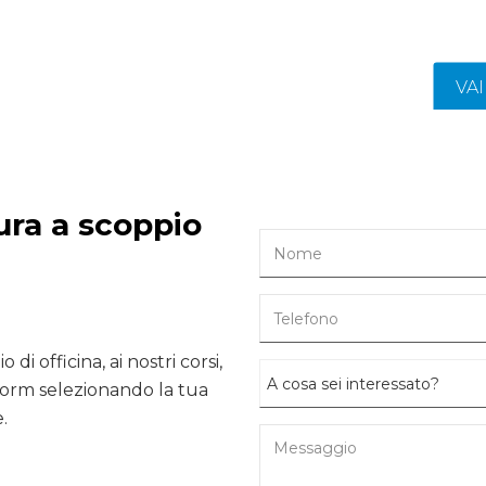
VA
ura a scoppio
 di officina, ai nostri corsi,
form selezionando la tua
.