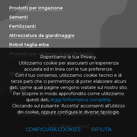
Prodotti per irrigazione
Sementi
Fertilizzanti
Attrezzatura da giardinaggio
Robot taglia erba
Prodotti per vivaismo e giardinaggio
Rispettiamo la tua Privacy.
Utilizziamo cookie per assicurarti un’esperienza
accurata ed in linea con le tue preferenze.
SOCIAL
Con il tuo consenso, utilizziamo cookie tecnici e di
terze parti che ci permettono di poter elaborare alcuni
dati, come quali pagine vengono visitate sul nostro sito.
Per scoprire in modo approfondito come utilizziamo
questi dati,
leggi l’informativa completa
.
Cliccando sul pulsante ‘Accetta’ acconsenti all’utilizzo
dei cookie, oppure configura le diverse tipologie.
© 2026
Ferramenta Vivaistica Cannetese Srl
Tutti i diritti riservati
CONFIGURA COOKIES
RIFIUTA