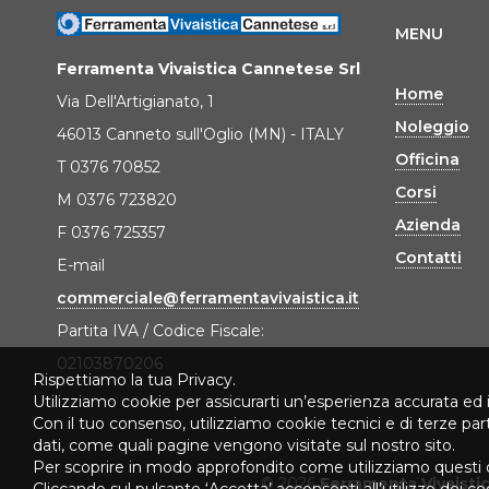
MENU
Ferramenta Vivaistica Cannetese Srl
Home
Via Dell'Artigianato, 1
Noleggio
46013 Canneto sull'Oglio (MN) - ITALY
Officina
T 0376 70852
Corsi
M 0376 723820
Azienda
F 0376 725357
Contatti
E-mail
commerciale@ferramentavivaistica.it
Partita IVA / Codice Fiscale:
02103870206
Rispettiamo la tua Privacy.
Utilizziamo cookie per assicurarti un’esperienza accurata ed 
Con il tuo consenso, utilizziamo cookie tecnici e di terze pa
dati, come quali pagine vengono visitate sul nostro sito.
Per scoprire in modo approfondito come utilizziamo questi 
© 2026
Ferramenta Vivaisti