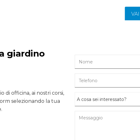
VA
da giardino
 di officina, ai nostri corsi,
form selezionando la tua
.