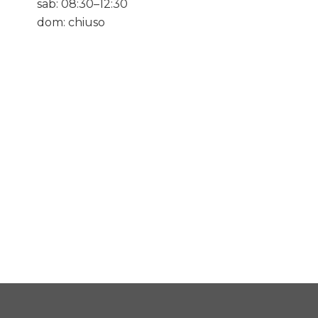
sab: 08:30–12:30
dom: chiuso