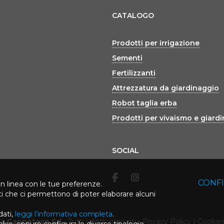
CATALOGO
Prodotti per irrigazione
Sementi
Fertilizzanti
Attrezzatura da giardinaggio
Robot taglia erba
Prodotti per vivaismo e giard
SOCIAL
CONF
in linea con le tue preferenze.
rti che ci permettono di poter elaborare alcuni
dati,
leggi l’informativa completa
.
ca Cannetese Srl
-
Tutti i diritti riservati
-
Privacy Policy
|
Cookies