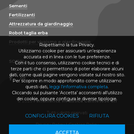
Sementi
Fertilizzanti
Attrezzatura da giardinaggio
Robot taglia erba
Prodotti per vivaismo e giardinaggio
Rispettiamo la tua Privacy.
Utilizziamo cookie per assicurarti un’esperienza
accurata ed in linea con le tue preferenze.
SOCIAL
Con il tuo consenso, utilizziamo cookie tecnici e di
terze parti che ci permettono di poter elaborare alcuni
dati, come quali pagine vengono visitate sul nostro sito.
Per scoprire in modo approfondito come utilizziamo
questi dati,
leggi l’informativa completa
.
Cliccando sul pulsante ‘Accetta’ acconsenti all’utilizzo
dei cookie, oppure configura le diverse tipologie.
© 2026
Ferramenta Vivaistica Cannetese Srl
Tutti i diritti riservati
CONFIGURA COOKIES
RIFIUTA
Privacy Policy
|
Cookies Policy
ACCETTA