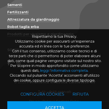
Sementi
Fertilizzanti
Attrezzatura da giardinaggio
Robot taglia erba
Prodotti per vivaismo e giardinaggio
Rispettiamo la tua Privacy.
Utilizziamo cookie per assicurarti un’esperienza
accurata ed in linea con le tue preferenze.
SOCIAL
Con il tuo consenso, utilizziamo cookie tecnici e di
terze parti che ci permettono di poter elaborare alcuni
dati, come quali pagine vengono visitate sul nostro sito.
Per scoprire in modo approfondito come utilizziamo
questi dati,
leggi l’informativa completa
.
Cliccando sul pulsante ‘Accetta’ acconsenti all’utilizzo
dei cookie, oppure configura le diverse tipologie.
© 2026
Ferramenta Vivaistica Cannetese Srl
Tutti i diritti riservati
CONFIGURA COOKIES
RIFIUTA
Privacy Policy
|
Cookies Policy
ACCETTA