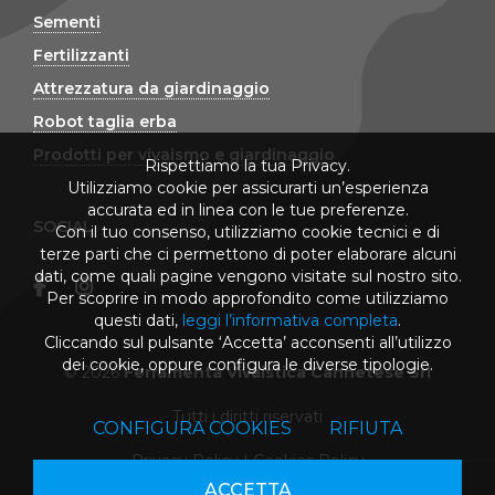
Sementi
Fertilizzanti
Attrezzatura da giardinaggio
Robot taglia erba
Prodotti per vivaismo e giardinaggio
Rispettiamo la tua Privacy.
Utilizziamo cookie per assicurarti un’esperienza
accurata ed in linea con le tue preferenze.
SOCIAL
Con il tuo consenso, utilizziamo cookie tecnici e di
terze parti che ci permettono di poter elaborare alcuni
dati, come quali pagine vengono visitate sul nostro sito.
Per scoprire in modo approfondito come utilizziamo
questi dati,
leggi l’informativa completa
.
Cliccando sul pulsante ‘Accetta’ acconsenti all’utilizzo
dei cookie, oppure configura le diverse tipologie.
© 2026
Ferramenta Vivaistica Cannetese Srl
Tutti i diritti riservati
CONFIGURA COOKIES
RIFIUTA
Privacy Policy
|
Cookies Policy
ACCETTA