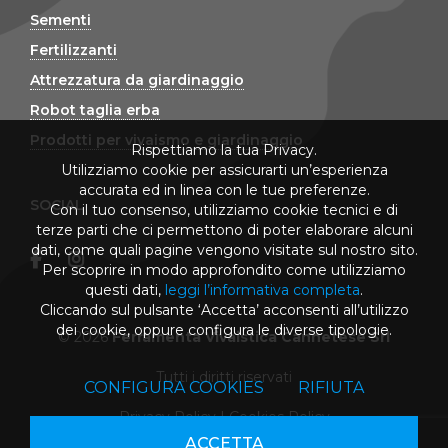
Sementi
Fertilizzanti
Attrezzatura da giardinaggio
Robot taglia erba
Prodotti per vivaismo e giardinaggio
Rispettiamo la tua Privacy.
Utilizziamo cookie per assicurarti un’esperienza
accurata ed in linea con le tue preferenze.
SOCIAL
Con il tuo consenso, utilizziamo cookie tecnici e di
terze parti che ci permettono di poter elaborare alcuni
dati, come quali pagine vengono visitate sul nostro sito.
Per scoprire in modo approfondito come utilizziamo
questi dati,
leggi l’informativa completa
.
Cliccando sul pulsante ‘Accetta’ acconsenti all’utilizzo
dei cookie, oppure configura le diverse tipologie.
© 2026
Ferramenta Vivaistica Cannetese Srl
Tutti i diritti riservati
CONFIGURA COOKIES
RIFIUTA
Privacy Policy
|
Cookies Policy
ACCETTA