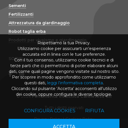
Sementi
Fertilizzanti
Attrezzatura da giardinaggio
Robot taglia erba
Prodotti per vivaismo e giardinaggio
Rispettiamo la tua Privacy.
Utilizziamo cookie per assicurarti un’esperienza
accurata ed in linea con le tue preferenze.
SOCIAL
Con il tuo consenso, utilizziamo cookie tecnici e di
terze parti che ci permettono di poter elaborare alcuni
dati, come quali pagine vengono visitate sul nostro sito.
Per scoprire in modo approfondito come utilizziamo
questi dati,
leggi l’informativa completa
.
Cliccando sul pulsante ‘Accetta’ acconsenti all’utilizzo
dei cookie, oppure configura le diverse tipologie.
© 2026
Ferramenta Vivaistica Cannetese Srl
Tutti i diritti riservati
CONFIGURA COOKIES
RIFIUTA
Privacy Policy
|
Cookies Policy
ACCETTA