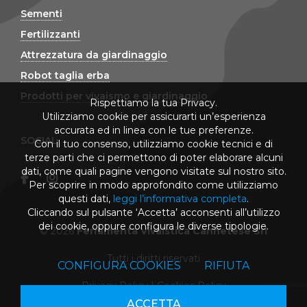
Sementi
Fertilizzanti
Attrezzatura da giardinaggio
Robot taglia erba
Prodotti per vivaismo e giardinaggio
Rispettiamo la tua Privacy.
Utilizziamo cookie per assicurarti un’esperienza
accurata ed in linea con le tue preferenze.
SOCIAL
Con il tuo consenso, utilizziamo cookie tecnici e di
terze parti che ci permettono di poter elaborare alcuni
dati, come quali pagine vengono visitate sul nostro sito.
Per scoprire in modo approfondito come utilizziamo
questi dati,
leggi l’informativa completa
.
Cliccando sul pulsante ‘Accetta’ acconsenti all’utilizzo
dei cookie, oppure configura le diverse tipologie.
© 2026
Ferramenta Vivaistica Cannetese Srl
Tutti i diritti riservati
CONFIGURA COOKIES
RIFIUTA
Privacy Policy
|
Cookies Policy
ACCETTA