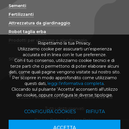
Sementi
Fertilizzanti
Attrezzatura da giardinaggio
Robot taglia erba
Prodotti per vivaismo e giardinaggio
Rispettiamo la tua Privacy.
Utilizziamo cookie per assicurarti un’esperienza
accurata ed in linea con le tue preferenze.
SOCIAL
Con il tuo consenso, utilizziamo cookie tecnici e di
terze parti che ci permettono di poter elaborare alcuni
dati, come quali pagine vengono visitate sul nostro sito.
Per scoprire in modo approfondito come utilizziamo
questi dati,
leggi l’informativa completa
.
Cliccando sul pulsante ‘Accetta’ acconsenti all’utilizzo
dei cookie, oppure configura le diverse tipologie.
© 2026
Ferramenta Vivaistica Cannetese Srl
Tutti i diritti riservati
CONFIGURA COOKIES
RIFIUTA
Privacy Policy
|
Cookies Policy
ACCETTA