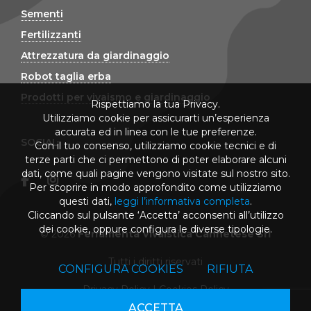
Sementi
Fertilizzanti
Attrezzatura da giardinaggio
Robot taglia erba
Prodotti per vivaismo e giardinaggio
Rispettiamo la tua Privacy.
Utilizziamo cookie per assicurarti un’esperienza
accurata ed in linea con le tue preferenze.
SOCIAL
Con il tuo consenso, utilizziamo cookie tecnici e di
terze parti che ci permettono di poter elaborare alcuni
dati, come quali pagine vengono visitate sul nostro sito.
Per scoprire in modo approfondito come utilizziamo
questi dati,
leggi l’informativa completa
.
Cliccando sul pulsante ‘Accetta’ acconsenti all’utilizzo
dei cookie, oppure configura le diverse tipologie.
© 2026
Ferramenta Vivaistica Cannetese Srl
Tutti i diritti riservati
CONFIGURA COOKIES
RIFIUTA
Privacy Policy
|
Cookies Policy
ACCETTA