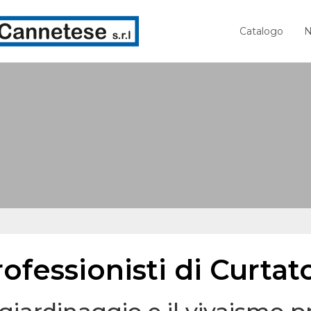
Catalogo
N
ofessionisti di Curta