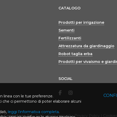
CATALOGO
Prodotti per irrigazione
Sementi
Fertilizzanti
Attrezzatura da giardinaggio
Robot taglia erba
Prodotti per vivaismo e giard
SOCIAL
CONF
in linea con le tue preferenze.
rti che ci permettono di poter elaborare alcuni
dati,
leggi l’informativa completa
.
ca Cannetese Srl
-
Tutti i diritti riservati
-
Privacy Policy
|
Cookies