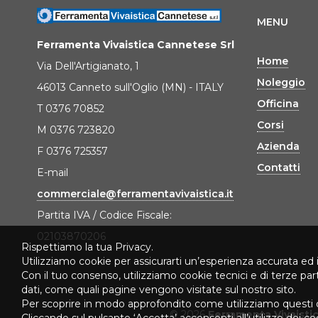
MENU
Ferramenta Vivaistica Cannetese Srl
Home
Via Dell'Artigianato, 1
Noleggio
46013 Canneto sull'Oglio (MN) - ITALY
Officina
T 0376 70852
Corsi
M 0376 723820
Azienda
F 0376 725357
Contatti
E-mail
commerciale@ferramentavivaistica.it
Partita IVA / Codice Fiscale:
02103870206
Rispettiamo la tua Privacy.
Utilizziamo cookie per assicurarti un’esperienza accurata ed 
Con il tuo consenso, utilizziamo cookie tecnici e di terze pa
dati, come quali pagine vengono visitate sul nostro sito.
Per scoprire in modo approfondito come utilizziamo questi 
© 2026
Ferramenta Vivaisti