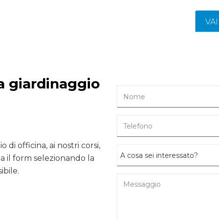
VA
da giardinaggio
 di officina, ai nostri corsi,
 il form selezionando la
ibile.