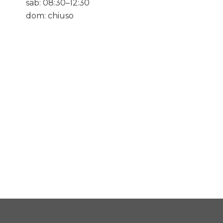
sab: 08:30–12:30
dom: chiuso