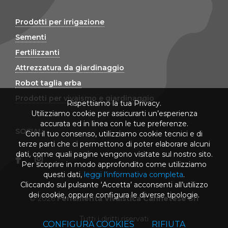
Prodotti per irrigazione
Sementi
Fertilizzanti
Attrezzatura da giardinaggio
Robot taglia erba
Prodotti per vivaismo e giardinaggio
Rispettiamo la tua Privacy.
Utilizziamo cookie per assicurarti un’esperienza
accurata ed in linea con le tue preferenze.
SOCIAL
Con il tuo consenso, utilizziamo cookie tecnici e di
terze parti che ci permettono di poter elaborare alcuni
dati, come quali pagine vengono visitate sul nostro sito.
Per scoprire in modo approfondito come utilizziamo
questi dati,
leggi l’informativa completa
.
Cliccando sul pulsante ‘Accetta’ acconsenti all’utilizzo
dei cookie, oppure configura le diverse tipologie.
© 2026
Ferramenta Vivaistica Cannetese Srl
Tutti i diritti riservati
CONFIGURA COOKIES
RIFIUTA