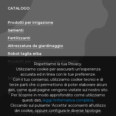
CATALOGO
Prodotti per irrigazione
Sementi
Fertilizzanti
Attrezzatura da giardinaggio
Robot taglia erba
Prodotti per vivaismo e giardinaggio
Rispettiamo la tua Privacy.
Utilizziamo cookie per assicurarti un’esperienza
accurata ed in linea con le tue preferenze.
SOCIAL
Con il tuo consenso, utilizziamo cookie tecnici e di
terze parti che ci permettono di poter elaborare alcuni
dati, come quali pagine vengono visitate sul nostro sito.
Per scoprire in modo approfondito come utilizziamo
questi dati,
leggi l’informativa completa
.
Cliccando sul pulsante ‘Accetta’ acconsenti all’utilizzo
dei cookie, oppure configura le diverse tipologie.
© 2026
Ferramenta Vivaistica Cannetese Srl