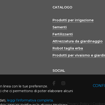
CATALOGO
Prodotti per irrigazione
Sementi
Fertilizzanti
Attrezzatura da giardinaggio
Robot taglia erba
Prodotti per vivaismo e giard
SOCIAL
CONF
in linea con le tue preferenze.
rti che ci permettono di poter elaborare alcuni
dati,
leggi l’informativa completa
.
ca Cannetese Srl
-
Tutti i diritti riservati
-
Privacy Policy
|
Cookies