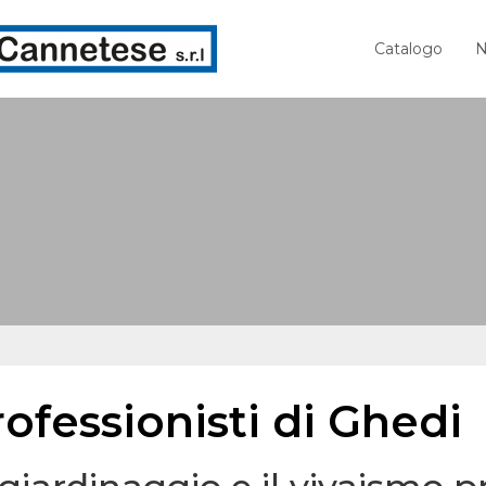
Catalogo
N
ofessionisti di Ghedi