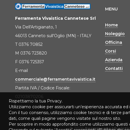
MENU
Ferramenta Vivaistica Cannetese Srl
Home
Via Dell'Artigianato, 1
Noleggio
46013 Canneto sull'Oglio (MN) - ITALY
Officina
T 0376 70852
Corsi
M 0376 723820
Azienda
F 0376 725357
Contatti
E-mail
commerciale@ferramentavivaistica.it
Partita IVA / Codice Fiscale:
02103870206
Rispettiamo la tua Privacy.
Utilizziamo cookie per assicurarti un’esperienza accurata ed 
Con il tuo consenso, utilizziamo cookie tecnici e di terze pa
dati, come quali pagine vengono visitate sul nostro sito.
Per scoprire in modo approfondito come utilizziamo questi 
© 2026
Ferramenta Vivaisti