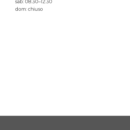
sab: 08:30–12:30
dom: chiuso