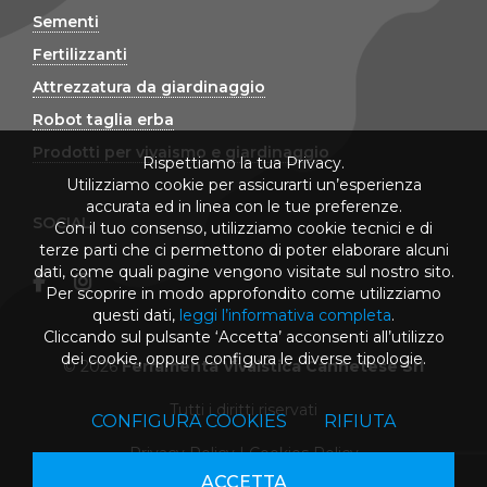
Sementi
Fertilizzanti
Attrezzatura da giardinaggio
Robot taglia erba
Prodotti per vivaismo e giardinaggio
Rispettiamo la tua Privacy.
Utilizziamo cookie per assicurarti un’esperienza
accurata ed in linea con le tue preferenze.
SOCIAL
Con il tuo consenso, utilizziamo cookie tecnici e di
terze parti che ci permettono di poter elaborare alcuni
dati, come quali pagine vengono visitate sul nostro sito.
Per scoprire in modo approfondito come utilizziamo
questi dati,
leggi l’informativa completa
.
Cliccando sul pulsante ‘Accetta’ acconsenti all’utilizzo
dei cookie, oppure configura le diverse tipologie.
© 2026
Ferramenta Vivaistica Cannetese Srl
Tutti i diritti riservati
CONFIGURA COOKIES
RIFIUTA
Privacy Policy
|
Cookies Policy
ACCETTA