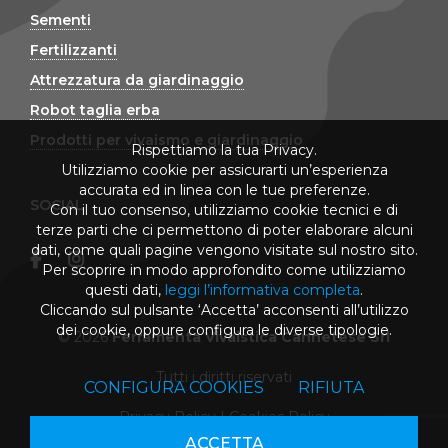
Sementi
Fertilizzanti
Attrezzatura da giardinaggio
Robot taglia erba
Prodotti per vivaismo e giardinaggio
Rispettiamo la tua Privacy.
Utilizziamo cookie per assicurarti un’esperienza
accurata ed in linea con le tue preferenze.
SOCIAL
Con il tuo consenso, utilizziamo cookie tecnici e di
terze parti che ci permettono di poter elaborare alcuni
dati, come quali pagine vengono visitate sul nostro sito.
Per scoprire in modo approfondito come utilizziamo
questi dati,
leggi l’informativa completa
.
Cliccando sul pulsante ‘Accetta’ acconsenti all’utilizzo
dei cookie, oppure configura le diverse tipologie.
© 2026
Ferramenta Vivaistica Cannetese Srl
Tutti i diritti riservati
CONFIGURA COOKIES
RIFIUTA
Privacy Policy
|
Cookies Policy
ACCETTA