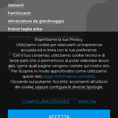
Sementi
Fertilizzanti
Attrezzatura da giardinaggio
Robot taglia erba
Prodotti per vivaismo e giardinaggio
Rispettiamo la tua Privacy.
Utilizziamo cookie per assicurarti un’esperienza
accurata ed in linea con le tue preferenze.
SOCIAL
Con il tuo consenso, utilizziamo cookie tecnici e di
terze parti che ci permettono di poter elaborare alcuni
dati, come quali pagine vengono visitate sul nostro sito.
Per scoprire in modo approfondito come utilizziamo
questi dati,
leggi l’informativa completa
.
Cliccando sul pulsante ‘Accetta’ acconsenti all’utilizzo
dei cookie, oppure configura le diverse tipologie.
© 2026
Ferramenta Vivaistica Cannetese Srl
Tutti i diritti riservati
CONFIGURA COOKIES
RIFIUTA
Privacy Policy
|
Cookies Policy
ACCETTA