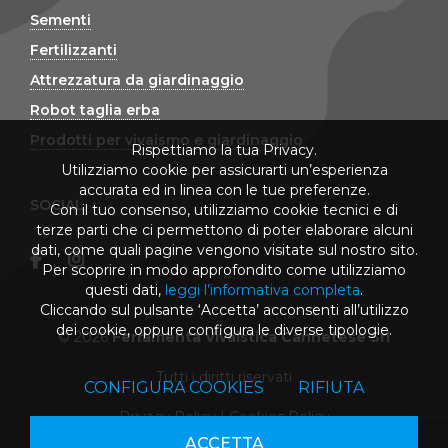
Sementi
Fertilizzanti
Attrezzatura da giardinaggio
Robot taglia erba
Prodotti per vivaismo e giardinaggio
Rispettiamo la tua Privacy.
Utilizziamo cookie per assicurarti un’esperienza
accurata ed in linea con le tue preferenze.
SOCIAL
Con il tuo consenso, utilizziamo cookie tecnici e di
terze parti che ci permettono di poter elaborare alcuni
dati, come quali pagine vengono visitate sul nostro sito.
Per scoprire in modo approfondito come utilizziamo
questi dati,
leggi l’informativa completa
.
Cliccando sul pulsante ‘Accetta’ acconsenti all’utilizzo
dei cookie, oppure configura le diverse tipologie.
© 2026
Ferramenta Vivaistica Cannetese Srl
Tutti i diritti riservati
CONFIGURA COOKIES
RIFIUTA
Privacy Policy
|
Cookies Policy
ACCETTA