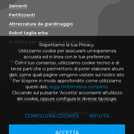
Sementi
Fertilizzanti
Attrezzatura da giardinaggio
Robot taglia erba
Prodotti per vivaismo e giardinaggio
Rispettiamo la tua Privacy.
Utilizziamo cookie per assicurarti un’esperienza
accurata ed in linea con le tue preferenze.
SOCIAL
Con il tuo consenso, utilizziamo cookie tecnici e di
terze parti che ci permettono di poter elaborare alcuni
dati, come quali pagine vengono visitate sul nostro sito.
Per scoprire in modo approfondito come utilizziamo
questi dati,
leggi l’informativa completa
.
Cliccando sul pulsante ‘Accetta’ acconsenti all’utilizzo
dei cookie, oppure configura le diverse tipologie.
© 2026
Ferramenta Vivaistica Cannetese Srl
Tutti i diritti riservati
CONFIGURA COOKIES
RIFIUTA
Privacy Policy
|
Cookies Policy
ACCETTA