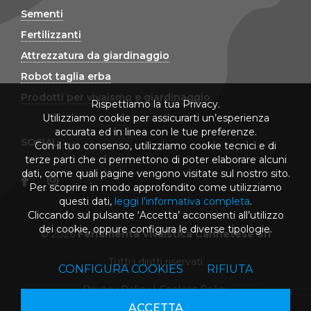
Sementi
Fertilizzanti
Attrezzatura da giardinaggio
Robot taglia erba
Prodotti per vivaismo e giardinaggio
Rispettiamo la tua Privacy.
Utilizziamo cookie per assicurarti un’esperienza
accurata ed in linea con le tue preferenze.
SOCIAL
Con il tuo consenso, utilizziamo cookie tecnici e di
terze parti che ci permettono di poter elaborare alcuni
dati, come quali pagine vengono visitate sul nostro sito.
Per scoprire in modo approfondito come utilizziamo
questi dati,
leggi l’informativa completa
.
Cliccando sul pulsante ‘Accetta’ acconsenti all’utilizzo
dei cookie, oppure configura le diverse tipologie.
© 2026
Ferramenta Vivaistica Cannetese Srl
Tutti i diritti riservati
CONFIGURA COOKIES
RIFIUTA
Privacy Policy
|
Cookies Policy
ACCETTA