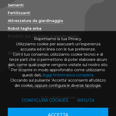
Sementi
Fertilizzanti
Attrezzatura da giardinaggio
Robot taglia erba
Prodotti per vivaismo e giardinaggio
Rispettiamo la tua Privacy.
Utilizziamo cookie per assicurarti un’esperienza
accurata ed in linea con le tue preferenze.
SOCIAL
Con il tuo consenso, utilizziamo cookie tecnici e di
terze parti che ci permettono di poter elaborare alcuni
dati, come quali pagine vengono visitate sul nostro sito.
Per scoprire in modo approfondito come utilizziamo
questi dati,
leggi l’informativa completa
.
Cliccando sul pulsante ‘Accetta’ acconsenti all’utilizzo
dei cookie, oppure configura le diverse tipologie.
© 2026
Ferramenta Vivaistica Cannetese Srl
Tutti i diritti riservati
CONFIGURA COOKIES
RIFIUTA
Privacy Policy
|
Cookies Policy
ACCETTA