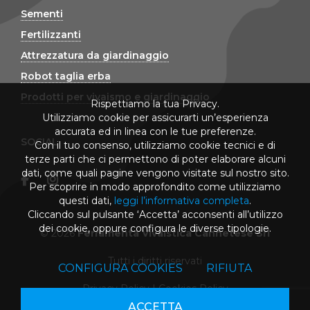
Sementi
Fertilizzanti
Attrezzatura da giardinaggio
Robot taglia erba
Prodotti per vivaismo e giardinaggio
Rispettiamo la tua Privacy.
Utilizziamo cookie per assicurarti un’esperienza
accurata ed in linea con le tue preferenze.
SOCIAL
Con il tuo consenso, utilizziamo cookie tecnici e di
terze parti che ci permettono di poter elaborare alcuni
dati, come quali pagine vengono visitate sul nostro sito.
Per scoprire in modo approfondito come utilizziamo
questi dati,
leggi l’informativa completa
.
Cliccando sul pulsante ‘Accetta’ acconsenti all’utilizzo
dei cookie, oppure configura le diverse tipologie.
© 2026
Ferramenta Vivaistica Cannetese Srl
Tutti i diritti riservati
CONFIGURA COOKIES
RIFIUTA
Privacy Policy
|
Cookies Policy
ACCETTA