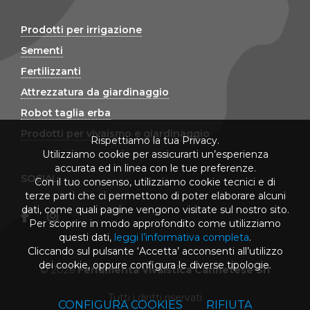
Prodotti per irrigazione
Sementi
Fertilizzanti
Attrezzatura da giardinaggio
Robot taglia erba
Prodotti per vivaismo e giardinaggio
Rispettiamo la tua Privacy.
Utilizziamo cookie per assicurarti un’esperienza
accurata ed in linea con le tue preferenze.
SOCIAL
Con il tuo consenso, utilizziamo cookie tecnici e di
terze parti che ci permettono di poter elaborare alcuni
dati, come quali pagine vengono visitate sul nostro sito.
Per scoprire in modo approfondito come utilizziamo
questi dati,
leggi l’informativa completa
.
Cliccando sul pulsante ‘Accetta’ acconsenti all’utilizzo
dei cookie, oppure configura le diverse tipologie.
© 2026
Ferramenta Vivaistica Cannetese Srl
Tutti i diritti riservati
CONFIGURA COOKIES
RIFIUTA