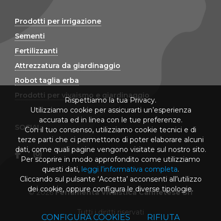
Prodotti per irrigazione
Sementi
Fertilizzanti
Attrezzatura da giardinaggio
Robot taglia erba
Prodotti per vivaismo e giardinaggio
Rispettiamo la tua Privacy.
Utilizziamo cookie per assicurarti un’esperienza
accurata ed in linea con le tue preferenze.
SOCIAL
Con il tuo consenso, utilizziamo cookie tecnici e di
terze parti che ci permettono di poter elaborare alcuni
dati, come quali pagine vengono visitate sul nostro sito.
Per scoprire in modo approfondito come utilizziamo
questi dati,
leggi l’informativa completa
.
Cliccando sul pulsante ‘Accetta’ acconsenti all’utilizzo
dei cookie, oppure configura le diverse tipologie.
© 2026
Ferramenta Vivaistica Cannetese Srl
Tutti i diritti riservati
CONFIGURA COOKIES
RIFIUTA