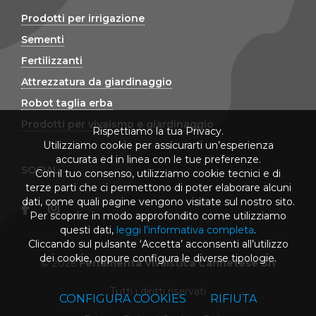
Prodotti per irrigazione
Sementi
Fertilizzanti
Attrezzatura da giardinaggio
Robot taglia erba
Prodotti per vivaismo e giardinaggio
Rispettiamo la tua Privacy.
Utilizziamo cookie per assicurarti un’esperienza
accurata ed in linea con le tue preferenze.
SOCIAL
Con il tuo consenso, utilizziamo cookie tecnici e di
terze parti che ci permettono di poter elaborare alcuni
dati, come quali pagine vengono visitate sul nostro sito.
Per scoprire in modo approfondito come utilizziamo
questi dati,
leggi l’informativa completa
.
Cliccando sul pulsante ‘Accetta’ acconsenti all’utilizzo
dei cookie, oppure configura le diverse tipologie.
© 2026
Ferramenta Vivaistica Cannetese Srl
Tutti i diritti riservati
CONFIGURA COOKIES
RIFIUTA