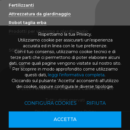
Fertilizzanti
Attrezzatura da giardinaggio
Robot taglia erba
Prodotti per vivaismo e giardinaggio
Rispettiamo la tua Privacy.
Utilizziamo cookie per assicurarti un’esperienza
accurata ed in linea con le tue preferenze.
SOCIAL
Con il tuo consenso, utilizziamo cookie tecnici e di
terze parti che ci permettono di poter elaborare alcuni
dati, come quali pagine vengono visitate sul nostro sito.
Per scoprire in modo approfondito come utilizziamo
questi dati,
leggi l’informativa completa
.
Cliccando sul pulsante ‘Accetta’ acconsenti all’utilizzo
dei cookie, oppure configura le diverse tipologie.
© 2026
Ferramenta Vivaistica Cannetese Srl
Tutti i diritti riservati
CONFIGURA COOKIES
RIFIUTA
Privacy Policy
|
Cookies Policy
ACCETTA
powered by