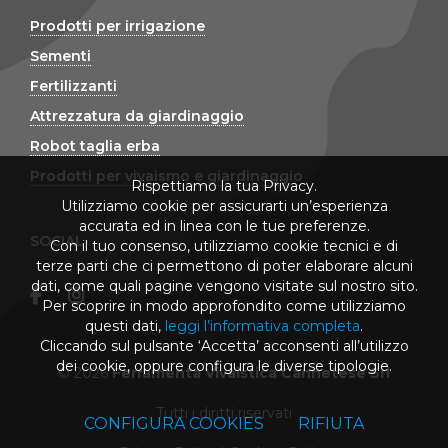
Prodotti per irrigazione
Sementi
Fertilizzanti
Attrezzatura da giardinaggio
Robot taglia erba
Prodotti per vivaismo e giardinaggio
Rispettiamo la tua Privacy.
Utilizziamo cookie per assicurarti un’esperienza
accurata ed in linea con le tue preferenze.
SOCIAL
Con il tuo consenso, utilizziamo cookie tecnici e di
terze parti che ci permettono di poter elaborare alcuni
dati, come quali pagine vengono visitate sul nostro sito.
Per scoprire in modo approfondito come utilizziamo
questi dati,
leggi l’informativa completa
.
Cliccando sul pulsante ‘Accetta’ acconsenti all’utilizzo
dei cookie, oppure configura le diverse tipologie.
© 2026
Ferramenta Vivaistica Cannetese Srl
Tutti i diritti riservati
CONFIGURA COOKIES
RIFIUTA