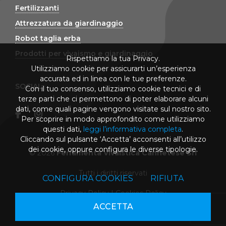
Fertilizzanti
Attrezzatura da giardinaggio
Robot taglia erba
Prodotti per vivaismo e giardinaggio
Rispettiamo la tua Privacy.
Utilizziamo cookie per assicurarti un’esperienza
accurata ed in linea con le tue preferenze.
SOCIAL
Con il tuo consenso, utilizziamo cookie tecnici e di
terze parti che ci permettono di poter elaborare alcuni
dati, come quali pagine vengono visitate sul nostro sito.
Per scoprire in modo approfondito come utilizziamo
questi dati,
leggi l’informativa completa
.
Cliccando sul pulsante ‘Accetta’ acconsenti all’utilizzo
dei cookie, oppure configura le diverse tipologie.
© 2026
Ferramenta Vivaistica Cannetese Srl
Tutti i diritti riservati
CONFIGURA COOKIES
RIFIUTA
Privacy Policy
|
Cookies Policy
ACCETTA
powered by